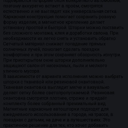
подбираются по форме окон конкретного автомобиля,
поэтому аккуратно встают в проём, смотрятся
естественно и не выглядят как универсальная сетка.
Каркасная конструкция помогает сохранить ровную
форму изделия, а магнитное крепление делает
установку простой и быстрой. Шторки можно поставить
без сложного монтажа, клея и доработки салона. При
необходимости их легко снять и установить обратно.
Сетчатый материал снижает попадание прямых
солнечных лучей, помогает сделать поездки
комфортнее и при этом сохраняет обзорность изнутри.
При приоткрытом окне шторки дополнительно
защищают салон от насекомых, пыли и мелкого
уличного мусора.
В зависимости от варианта исполнения можно выбрать
шторки с тканевой или резиновой окантовкой.
Тканевая окантовка выглядит мягче и визуально
делает сетку более светопропускаемой. Резиновая
окантовка смотрится плотнее, строже и придаёт
комплекту более собранный премиальный вид.
Магнитные каркасные автошторки подходят для
ежедневного использования в городе, на трассе, в
поездках с детьми, на даче и в путешествиях. Это
практичное решение для тех, кто хочет добавить