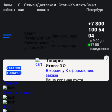
Наши
О
Отзывы
Доставка и
Статьи
Контакты
Санкт-
работы
нас
оплата
Петербург
+7 800
100 54
Санкт-
04
Написать нам
Петербург, ул.
в
c 9:00 до
Касимовская
17:00
мессенджере
д. 5 пом.103
ежедневно
0
Товары
Итого:
0
₽
КАТАЛОГ
В корзину
К оформлению
ТОВАРОВ
заказа
Ваша корзина пуста
Главная
Каталог товаров
Acura