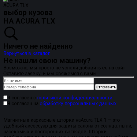
ACURA TLX
выбор кузова
НА ACURA TLX
Ничего не найденно
Вернуться в каталог
Не нашли свою машину?
Возможно, мы просто не успели добавить ее на сайт
Оставьте заявку, и мы свяжемся с вами
Я согласен с
политикой конфиденциальности
Я согласен на
обработку персональных данных
Магнитные каркасные шторки наAcura TLX 1 — это
удобный аксессуар для защиты салона от солнца, пыли,
насекомых и посторонних взглядов. Шторки