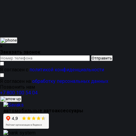
комплекту более собранный премиальный вид.
Магнитные каркасные автошторки подходят для
ежедневного использования в городе, на трассе, в
поездках с детьми, на даче и в путешествиях. Это
практичное решение для тех, кто хочет добавить
комфорта в салон, защититься от яркого солнца и
сохранить аккуратный внешний вид автомобиля без
постоянной тонировки.
×
Заказать звонок
Я согласен с
политикой конфиденциальности
Я согласен на
обработку персональных данных
Позвонить нам
+7 800 100 54 04
автомобильные автоаксессуары