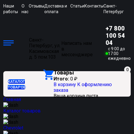
Наши
О
Отзывы
Доставка и
Статьи
Контакты
Санкт-
работы
нас
оплата
Петербург
+7 800
100 54
Санкт-
04
Написать нам
Петербург, ул.
в
c 9:00 до
Касимовская
17:00
мессенджере
д. 5 пом.103
ежедневно
0
Товары
Итого:
0
₽
КАТАЛОГ
В корзину
К оформлению
ТОВАРОВ
заказа
Ваша корзина пуста
Главная
Каталог товаров
Chevrolet