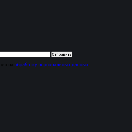
асен на
обработку персональных данных
это удобный аксессуар для защиты салона от солнца, пыли
этому аккуратно встают в проём, смотрятся естественно и
му изделия, а магнитное крепление делает установку прос
х легко снять и установить обратно.