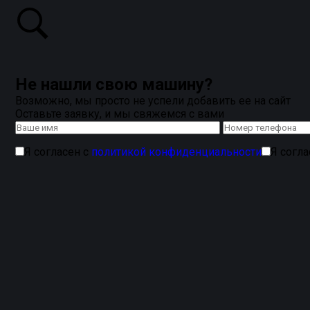
Не нашли свою машину?
Возможно, мы просто не успели добавить ее на сайт
Оставьте заявку, и мы свяжемся с вами
Я согласен с
политикой конфиденциальности
Я согл
Магнитные каркасные шторки наChevrolet Impala 1 0 — 
подбираются по форме окон конкретного автомобиля, по
Каркасная конструкция помогает сохранить ровную фор
монтажа, клея и доработки салона. При необходимости и