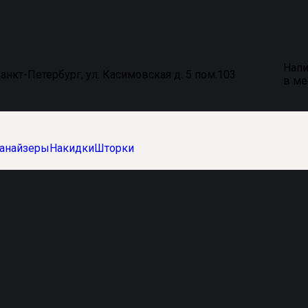
Напи
анкт-Петербург, ул. Касимовская д. 5 пом.103
в м
анайзеры
Накидки
Шторки