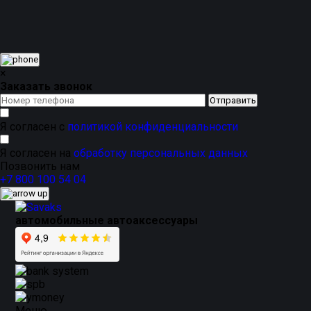
Сетчатый материал снижает попадание прямых солнечны
шторки дополнительно защищают салон от насекомых, 
В зависимости от варианта исполнения можно выбрать 
более светопропускаемой. Резиновая окантовка смотри
Магнитные каркасные автошторки подходят для ежедневн
для тех, кто хочет добавить комфорта в салон, защитит
×
Заказать звонок
Я согласен с
политикой конфиденциальности
Я согласен на
обработку персональных данных
Позвонить нам
+7 800 100 54 04
автомобильные автоаксессуары
Меню