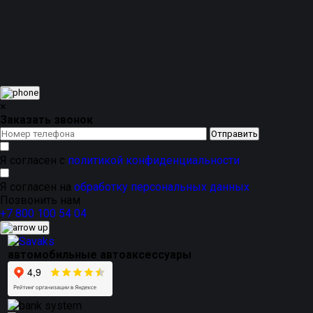
комплекту более собранный премиальный вид.
Магнитные каркасные автошторки подходят для
ежедневного использования в городе, на трассе, в
поездках с детьми, на даче и в путешествиях. Это
практичное решение для тех, кто хочет добавить
комфорта в салон, защититься от яркого солнца и
сохранить аккуратный внешний вид автомобиля без
постоянной тонировки.
×
Заказать звонок
Я согласен с
политикой конфиденциальности
Я согласен на
обработку персональных данных
Позвонить нам
+7 800 100 54 04
автомобильные автоаксессуары