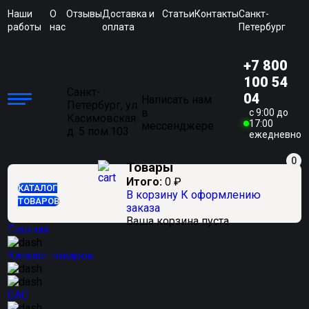
Наши
О
Отзывы
Доставка и
Статьи
Контакты
Санкт-
работы
нас
оплата
Петербург
+7 800
100 54
Санкт-
04
Написать нам
Петербург, ул.
в
c 9:00 до
Касимовская
17:00
мессенджере
д. 5 пом.103
ежедневно
0
Товары
Итого:
0
₽
КАТАЛОГ
В корзину
К оформлению
ТОВАРОВ
заказа
Ваша корзина пуста
Главная
Каталог товаров
GAC