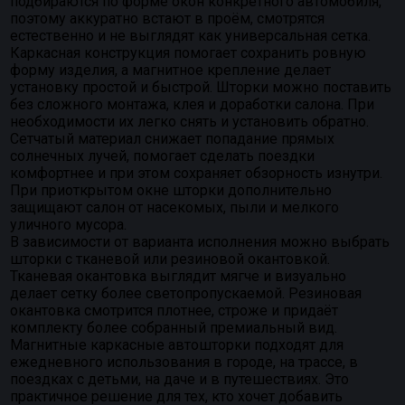
подбираются по форме окон конкретного автомобиля,
поэтому аккуратно встают в проём, смотрятся
естественно и не выглядят как универсальная сетка.
Каркасная конструкция помогает сохранить ровную
форму изделия, а магнитное крепление делает
установку простой и быстрой. Шторки можно поставить
без сложного монтажа, клея и доработки салона. При
необходимости их легко снять и установить обратно.
Сетчатый материал снижает попадание прямых
солнечных лучей, помогает сделать поездки
комфортнее и при этом сохраняет обзорность изнутри.
При приоткрытом окне шторки дополнительно
защищают салон от насекомых, пыли и мелкого
уличного мусора.
В зависимости от варианта исполнения можно выбрать
шторки с тканевой или резиновой окантовкой.
Тканевая окантовка выглядит мягче и визуально
делает сетку более светопропускаемой. Резиновая
окантовка смотрится плотнее, строже и придаёт
комплекту более собранный премиальный вид.
Магнитные каркасные автошторки подходят для
ежедневного использования в городе, на трассе, в
поездках с детьми, на даче и в путешествиях. Это
практичное решение для тех, кто хочет добавить