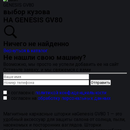
GENESIS GV80
выбор кузова
НА GENESIS GV80
Ничего не найденно
Вернуться в каталог
Не нашли свою машину?
Возможно, мы просто не успели добавить ее на сайт
Оставьте заявку, и мы свяжемся с вами
Я согласен с
политикой конфиденциальности
Я согласен на
обработку персональных данных
Магнитные каркасные шторки наGenesis GV80 1 — это
удобный аксессуар для защиты салона от солнца, пыли,
насекомых и посторонних взглядов. Шторки