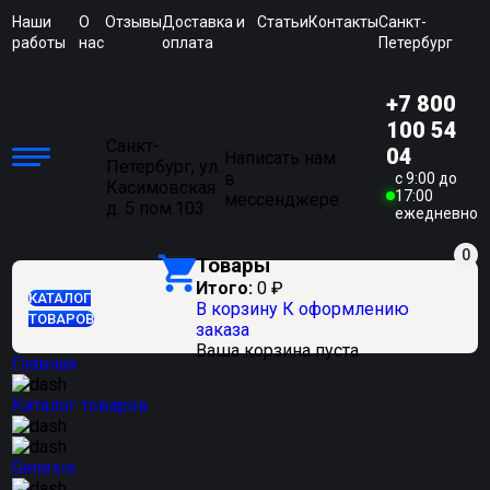
Наши
О
Отзывы
Доставка и
Статьи
Контакты
Санкт-
работы
нас
оплата
Петербург
+7 800
100 54
Санкт-
04
Написать нам
Петербург, ул.
в
c 9:00 до
Касимовская
17:00
мессенджере
д. 5 пом.103
ежедневно
0
Товары
Итого:
0
₽
КАТАЛОГ
В корзину
К оформлению
ТОВАРОВ
заказа
Ваша корзина пуста
Главная
Каталог товаров
Genesis