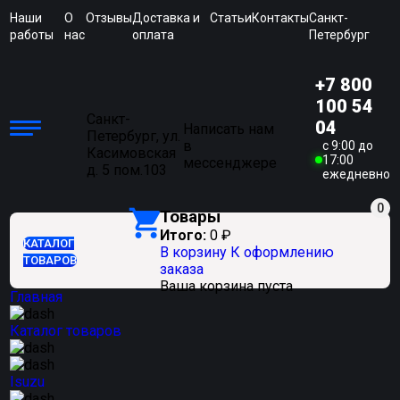
Наши
О
Отзывы
Доставка и
Статьи
Контакты
Санкт-
работы
нас
оплата
Петербург
+7 800
100 54
Санкт-
04
Написать нам
Петербург, ул.
в
c 9:00 до
Касимовская
17:00
мессенджере
д. 5 пом.103
ежедневно
0
Товары
Итого:
0
₽
КАТАЛОГ
В корзину
К оформлению
ТОВАРОВ
заказа
Ваша корзина пуста
Главная
Каталог товаров
Isuzu