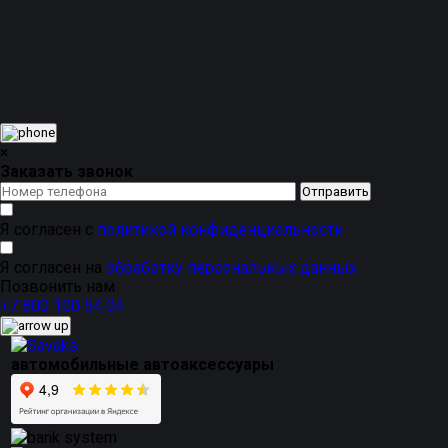
комплекту более собранный премиальный вид.
Магнитные каркасные автошторки подходят для
ежедневного использования в городе, на трассе, в
поездках с детьми, на даче и в путешествиях. Это
практичное решение для тех, кто хочет добавить
комфорта в салон, защититься от яркого солнца и
сохранить аккуратный внешний вид автомобиля без
постоянной тонировки.
×
Заказать звонок
Я согласен с
политикой конфиденциальности
Я согласен на
обработку персональных данных
Позвонить нам
+7 800 100 54 04
автомобильные автоаксессуары