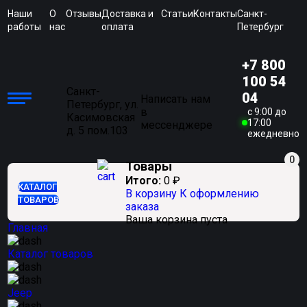
Наши
О
Отзывы
Доставка и
Статьи
Контакты
Санкт-
работы
нас
оплата
Петербург
+7 800
100 54
Санкт-
04
Написать нам
Петербург, ул.
в
c 9:00 до
Касимовская
17:00
мессенджере
д. 5 пом.103
ежедневно
0
Товары
Итого:
0
₽
КАТАЛОГ
В корзину
К оформлению
ТОВАРОВ
заказа
Ваша корзина пуста
Главная
Каталог товаров
Jeep