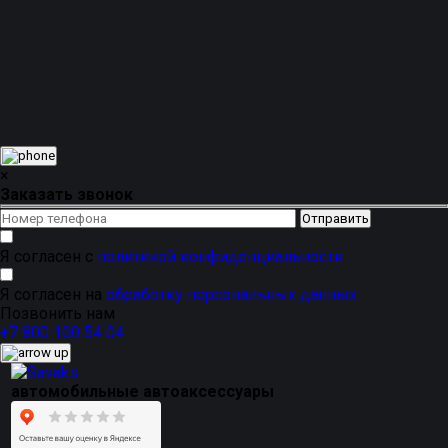
окантовка смотрится плотнее, строже и придаёт
комплекту более собранный премиальный вид.
Магнитные каркасные автошторки подходят для
ежедневного использования в городе, на трассе, в
поездках с детьми, на даче и в путешествиях. Это
практичное решение для тех, кто хочет добавить
комфорта в салон, защититься от яркого солнца и
сохранить аккуратный внешний вид автомобиля без
постоянной тонировки.
×
Заказать звонок
Я согласен с
политикой конфиденциальности
Я согласен на
обработку персональных данных
Позвонить нам
+7 800 100 54 04
автомобильные автоаксессуары