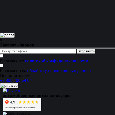
комплекту более собранный премиальный вид.
Магнитные каркасные автошторки подходят для
ежедневного использования в городе, на трассе, в
поездках с детьми, на даче и в путешествиях. Это
практичное решение для тех, кто хочет добавить
комфорта в салон, защититься от яркого солнца и
сохранить аккуратный внешний вид автомобиля без
постоянной тонировки.
×
Заказать звонок
Я согласен с
политикой конфиденциальности
Я согласен на
обработку персональных данных
Позвонить нам
+7 800 100 54 04
автомобильные автоаксессуары