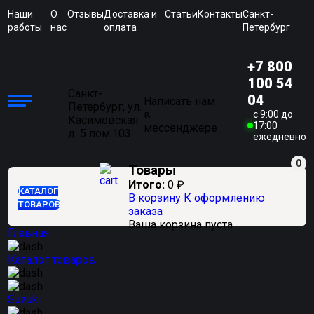
Наши
О
Отзывы
Доставка и
Статьи
Контакты
Санкт-
работы
нас
оплата
Петербург
+7 800
100 54
Санкт-
04
Написать нам
Петербург, ул.
в
c 9:00 до
Касимовская
17:00
мессенджере
д. 5 пом.103
ежедневно
0
Товары
Итого:
0
₽
КАТАЛОГ
В корзину
К оформлению
ТОВАРОВ
заказа
Ваша корзина пуста
Главная
Каталог товаров
Suzuki