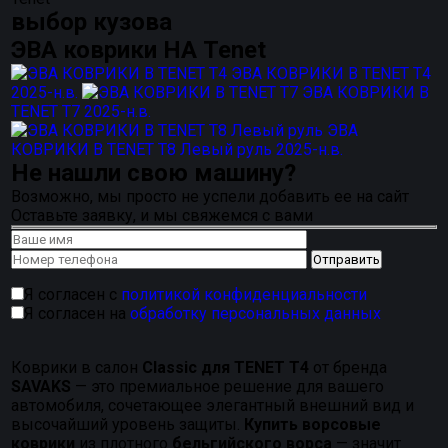
выбор кузова
ЭВА коврики
НА Tenet
ЭВА КОВРИКИ В TENET T4
2025-н.в.
ЭВА КОВРИКИ В
TENET T7
2025-н.в.
ЭВА
КОВРИКИ В TENET T8 Левый руль
2025-н.в.
Не нашли свою машину?
Возможно, мы просто не успели добавить ее на сайт
Оставьте заявку, и мы свяжемся с вами
Я согласен с
политикой конфиденциальности
Я согласен на
обработку персональных данных
Коврики в салон
Classic для TENET T4
от бренда
SAVAKS
— это премиальное решение для вашего
автомобиля, сочетающее элегантный внешний вид и
высочайший уровень защиты.
Купить ворсовые
коврики
из плотного
бельгийского ворса
— значит