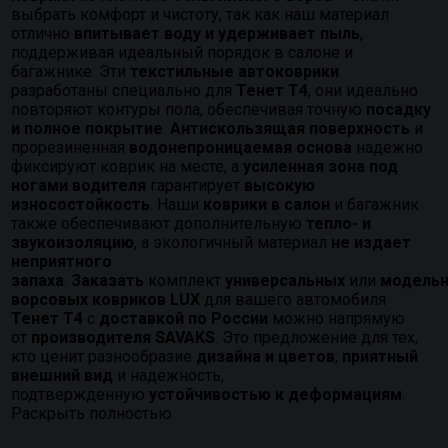
выбрать комфорт и чистоту, так как наш материал
отлично
впитывает воду и удерживает пыль
,
поддерживая идеальный порядок в салоне и
багажнике. Эти
текстильные автоковрики
разработаны специально для
Тенет Т4
, они идеально
повторяют контуры пола, обеспечивая точную
посадку
и полное покрытие
.
Антискользящая поверхность
и
прорезиненная
водонепроницаемая основа
надежно
фиксируют коврик на месте, а
усиленная зона под
ногами водителя
гарантирует
высокую
износостойкость
. Наши
коврики в салон
и багажник
также обеспечивают дополнительную
тепло- и
звукоизоляцию
, а экологичный материал
не издает
неприятного
запаха
.
Заказать
комплект
универсальных
или
модель
ворсовых ковриков LUX
для вашего автомобиля
Тенет Т4
с
доставкой по России
можно напрямую
от
производителя SAVAKS
. Это предложение для тех,
кто ценит разнообразие
дизайна и цветов
,
приятный
внешний вид
и надежность,
подтвержденную
устойчивостью к деформациям
.
Раскрыть полностью