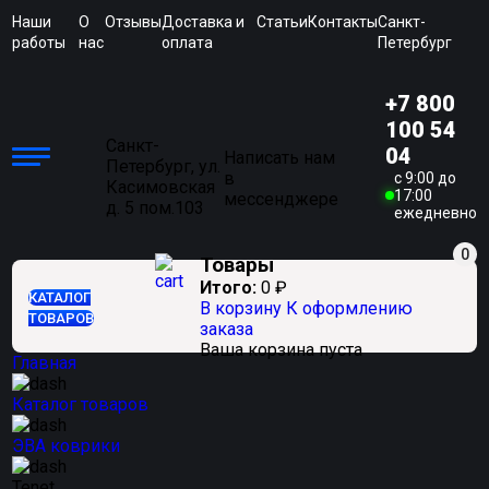
Наши
О
Отзывы
Доставка и
Статьи
Контакты
Санкт-
работы
нас
оплата
Петербург
+7 800
100 54
Санкт-
04
Написать нам
Петербург, ул.
в
c 9:00 до
Касимовская
17:00
мессенджере
д. 5 пом.103
ежедневно
0
Товары
Итого:
0
₽
КАТАЛОГ
В корзину
К оформлению
ТОВАРОВ
заказа
Ваша корзина пуста
Главная
Каталог товаров
ЭВА коврики
Tenet