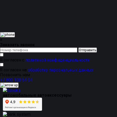
комплекту более собранный премиальный вид.
Магнитные каркасные автошторки подходят для
ежедневного использования в городе, на трассе, в
поездках с детьми, на даче и в путешествиях. Это
практичное решение для тех, кто хочет добавить
комфорта в салон, защититься от яркого солнца и
сохранить аккуратный внешний вид автомобиля без
постоянной тонировки.
×
Заказать звонок
Я согласен с
политикой конфиденциальности
Я согласен на
обработку персональных данных
Позвонить нам
+7 800 100 54 04
автомобильные автоаксессуары