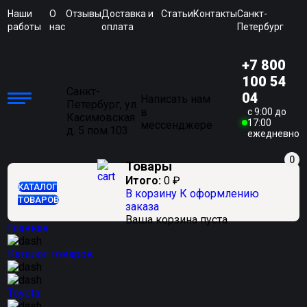
Наши
О
Отзывы
Доставка и
Статьи
Контакты
Санкт-
работы
нас
оплата
Петербург
+7 800
100 54
Санкт-
04
Написать нам
Петербург, ул.
в
c 9:00 до
Касимовская
17:00
мессенджере
д. 5 пом.103
ежедневно
0
Товары
Итого:
0
₽
КАТАЛОГ
В корзину
К оформлению
ТОВАРОВ
заказа
Ваша корзина пуста
Главная
Каталог товаров
Toyota