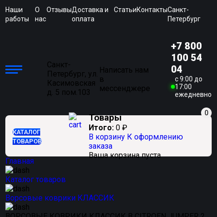
Наши
О
Отзывы
Доставка и
Статьи
Контакты
Санкт-
работы
нас
оплата
Петербург
+7 800
100 54
Санкт-
04
Написать нам
Петербург, ул.
в
c 9:00 до
Касимовская
17:00
мессенджере
д. 5 пом.103
ежедневно
0
Товары
Итого:
0
₽
КАТАЛОГ
В корзину
К оформлению
ТОВАРОВ
заказа
Ваша корзина пуста
Главная
Каталог товаров
Ворсовые коврики КЛАССИК
ВОРСОВЫЕ КОВРИКИ КЛАССИК В CITROEN JUMPER 2