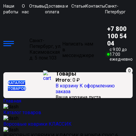
Наши
О
Отзывы
Доставка и
Статьи
Контакты
Санкт-
работы
нас
оплата
Петербург
+7 800
100 54
Санкт-
04
Написать нам
Петербург, ул.
в
c 9:00 до
Касимовская
17:00
мессенджере
д. 5 пом.103
ежедневно
0
Товары
Итого:
0
₽
КАТАЛОГ
В корзину
К оформлению
ТОВАРОВ
заказа
Ваша корзина пуста
Главная
Каталог товаров
Ворсовые коврики КЛАССИК
ВОРСОВЫЕ КОВРИКИ КЛАССИК В HONDA CIVIC 6