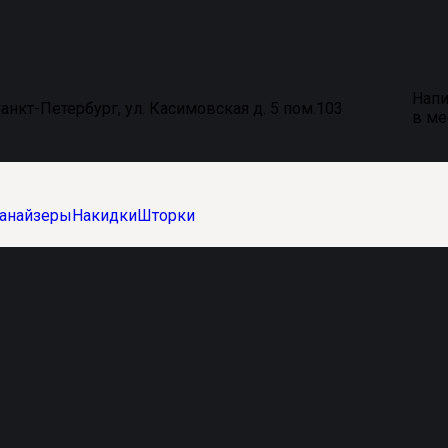
Напи
анкт-Петербург, ул. Касимовская д. 5 пом.103
в м
анайзеры
Накидки
Шторки