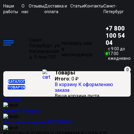
Наши
О
Отзывы
Доставка и
Статьи
Контакты
Санкт-
работы
нас
оплата
Петербург
+7 800
100 54
Санкт-
04
Написать нам
Петербург, ул.
в
c 9:00 до
Касимовская
17:00
мессенджере
д. 5 пом.103
ежедневно
0
Товары
Итого:
0
₽
КАТАЛОГ
В корзину
К оформлению
ТОВАРОВ
заказа
Ваша корзина пуста
Главная
Каталог товаров
Ворсовые коврики ПРЕМИУМ
ВОРСОВЫЕ КОВРИКИ ПРЕМИУМ В LIFAN X70