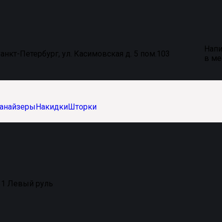
Напи
анкт-Петербург, ул. Касимовская д. 5 пом.103
в м
анайзеры
Накидки
Шторки
1 Левый руль