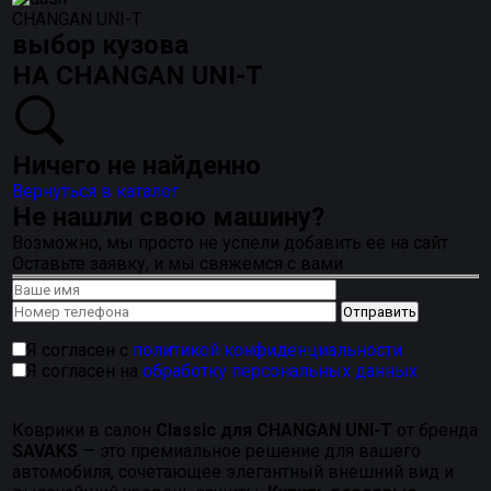
CHANGAN UNI-T
выбор кузова
НА CHANGAN UNI-T
Ничего не найденно
Вернуться в каталог
Не нашли свою машину?
Возможно, мы просто не успели добавить ее на сайт
Оставьте заявку, и мы свяжемся с вами
Я согласен с
политикой конфиденциальности
Я согласен на
обработку персональных данных
Коврики в салон
Classic для CHANGAN UNI-T
от бренда
SAVAKS
— это премиальное решение для вашего
автомобиля, сочетающее элегантный внешний вид и