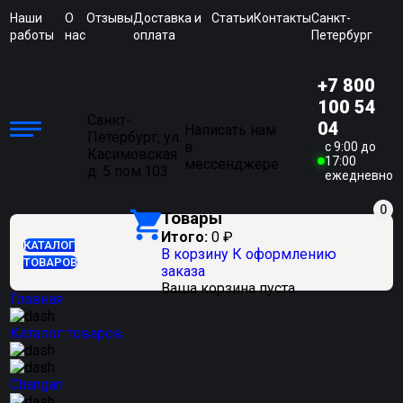
Наши
О
Отзывы
Доставка и
Статьи
Контакты
Санкт-
работы
нас
оплата
Петербург
+7 800
100 54
Санкт-
04
Написать нам
Петербург, ул.
в
c 9:00 до
Касимовская
17:00
мессенджере
д. 5 пом.103
ежедневно
0
Товары
Итого:
0
₽
КАТАЛОГ
В корзину
К оформлению
ТОВАРОВ
заказа
Ваша корзина пуста
Главная
Каталог товаров
Changan