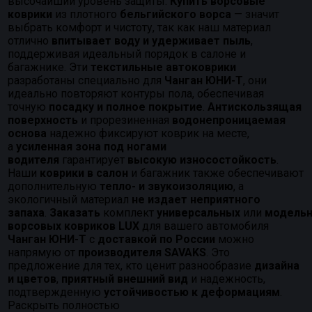
высочайший уровень защиты.
Купить ворсовые
коврики
из плотного
бельгийского ворса
— значит
выбрать комфорт и чистоту, так как наш материал
отлично
впитывает воду и удерживает пыль
,
поддерживая идеальный порядок в салоне и
багажнике. Эти
текстильные автоковрики
разработаны специально для
Чанган ЮНИ-Т
, они
идеально повторяют контуры пола, обеспечивая
точную
посадку и полное покрытие
.
Антискользящая
поверхность
и прорезиненная
водонепроницаемая
основа
надежно фиксируют коврик на месте,
а
усиленная зона под ногами
водителя
гарантирует
высокую износостойкость
.
Наши
коврики в салон
и багажник также обеспечивают
дополнительную
тепло- и звукоизоляцию
, а
экологичный материал
не издает неприятного
запаха
.
Заказать
комплект
универсальных
или
модель
ворсовых ковриков LUX
для вашего автомобиля
Чанган ЮНИ-Т
с
доставкой по России
можно
напрямую от
производителя SAVAKS
. Это
предложение для тех, кто ценит разнообразие
дизайна
и цветов
,
приятный внешний вид
и надежность,
подтвержденную
устойчивостью к деформациям
.
Раскрыть полностью