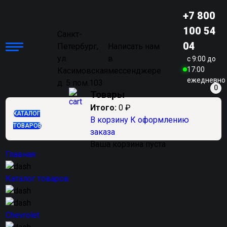
+7 800
100 54
Санкт-
04
Петербург,
Написать нам
ул.
в
c 9:00 до
17:00
Касимовская
мессенджере
ежедневно
д. 5 пом.103
0
Товары
Итого:
0
₽
КАТАЛОГ
В корзину
К оформлению
ТОВАРОВ
заказа
Ваша корзина пуста
Главная
Каталог товаров
Chevrolet