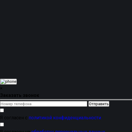
а
усиленная зона под ногами
водителя
гарантирует
высокую износостойкость
.
Наши
коврики в салон
и багажник также обеспечивают
дополнительную
тепло- и звукоизоляцию
, а
экологичный материал
не издает неприятного
запаха
.
Заказать
комплект
универсальных
или
модель
ворсовых ковриков LUX
для вашего автомобиля
Шевроле Тахо 3
с
доставкой по России
можно
напрямую от
производителя SAVAKS
. Это
предложение для тех, кто ценит разнообразие
дизайна
и цветов
,
приятный внешний вид
и надежность,
подтвержденную
устойчивостью к деформациям
.
×
Заказать звонок
Я согласен с
политикой конфиденциальности
Я согласен на
обработку персональных данных