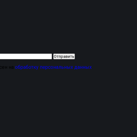
асен на
обработку персональных данных
 1
от бренда
SAVAKS
— это премиальное решение для ваше
ки
из плотного
бельгийского ворса
— значит выбрать комфо
ядок в салоне и багажнике. Эти
текстильные автоковрик
 точную
посадку и полное покрытие
.
Антискользящая пов