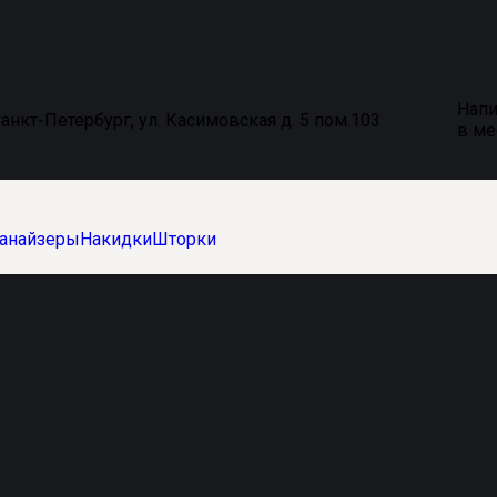
Напи
анкт-Петербург, ул. Касимовская д. 5 пом.103
в м
анайзеры
Накидки
Шторки