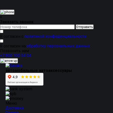
основа
надежно фиксируют коврик на месте, а
усиленн
обеспечивают дополнительную
тепло- и звукоизоляц
ворсовых ковриков LUX
для вашего автомобиля
Шевро
тех, кто ценит разнообразие
дизайна и цветов
,
приятны
×
Заказать звонок
Я согласен с
политикой конфиденциальности
Я согласен на
обработку персональных данных
Позвонить нам
+7 800 100 54 04
автомобильные автоаксессуары
Меню
Доставка
Оплата