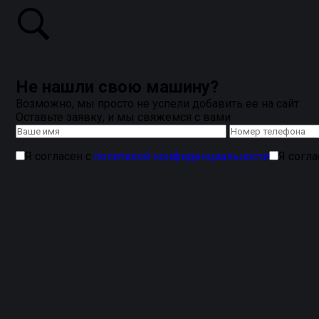
Не нашли свою машину?
Возможно, мы просто не успели добавить ее на сайт
Оставьте заявку, и мы свяжемся с вами
Я согласен с
политикой конфиденциальности
Я согл
Коврики в салон
Classic для CHEVROLET TRAILBLAZER
высочайший уровень защиты.
Купить ворсовые коври
воду и удерживает пыль
, поддерживая идеальный пор
1
, они идеально повторяют контуры пола, обеспечивая