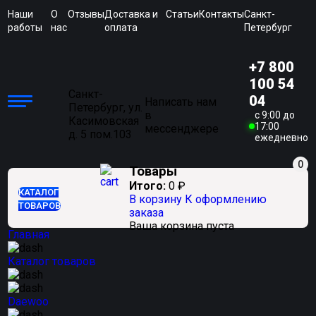
Наши
О
Отзывы
Доставка и
Статьи
Контакты
Санкт-
работы
нас
оплата
Петербург
+7 800
100 54
Санкт-
04
Написать нам
Петербург, ул.
в
c 9:00 до
Касимовская
17:00
мессенджере
д. 5 пом.103
ежедневно
0
Товары
Итого:
0
₽
КАТАЛОГ
В корзину
К оформлению
ТОВАРОВ
заказа
Ваша корзина пуста
Главная
Каталог товаров
Daewoo