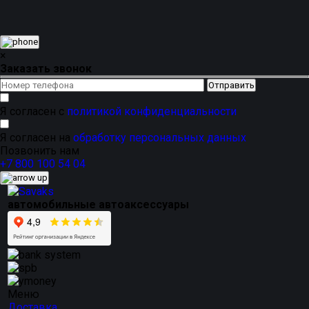
от
производителя SAVAKS
. Это предложение для тех,
кто ценит разнообразие
дизайна и цветов
,
приятный
внешний вид
и надежность,
подтвержденную
устойчивостью к деформациям
.
×
Заказать звонок
Я согласен с
политикой конфиденциальности
Я согласен на
обработку персональных данных
Позвонить нам
+7 800 100 54 04
автомобильные автоаксессуары
Меню
Доставка