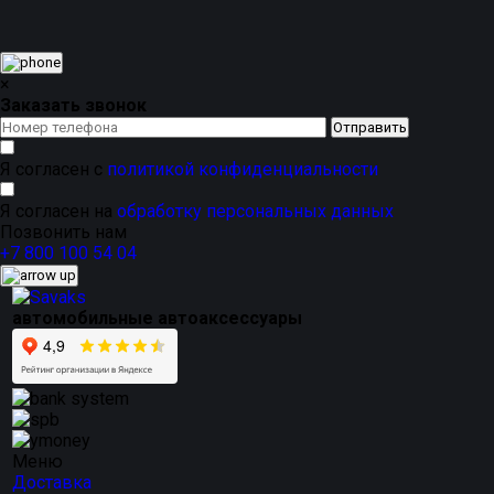
от
производителя SAVAKS
. Это предложение для тех,
кто ценит разнообразие
дизайна и цветов
,
приятный
внешний вид
и надежность,
подтвержденную
устойчивостью к деформациям
.
×
Заказать звонок
Я согласен с
политикой конфиденциальности
Я согласен на
обработку персональных данных
Позвонить нам
+7 800 100 54 04
автомобильные автоаксессуары
Меню
Доставка