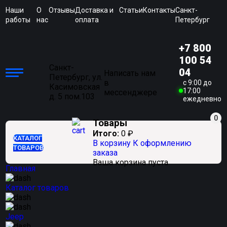
Наши
О
Отзывы
Доставка и
Статьи
Контакты
Санкт-
работы
нас
оплата
Петербург
+7 800
100 54
Санкт-
04
Написать нам
Петербург, ул.
в
c 9:00 до
Касимовская
17:00
мессенджере
д. 5 пом.103
ежедневно
0
Товары
Итого:
0
₽
КАТАЛОГ
В корзину
К оформлению
ТОВАРОВ
заказа
Ваша корзина пуста
Главная
Каталог товаров
Jeep