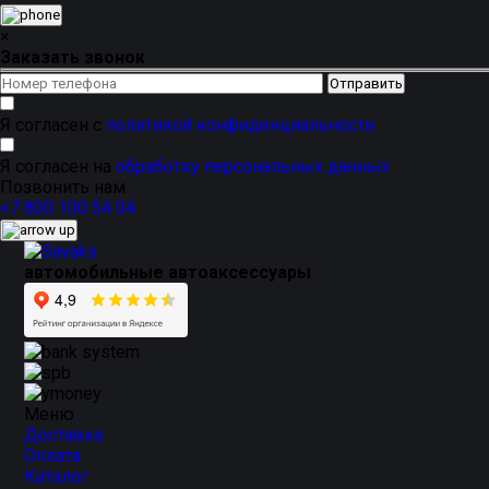
ковриков LUX
для вашего автомобиля
Мазда 2
с
доста
разнообразие
дизайна и цветов
,
приятный внешний в
×
Заказать звонок
Я согласен с
политикой конфиденциальности
Я согласен на
обработку персональных данных
Позвонить нам
+7 800 100 54 04
автомобильные автоаксессуары
Меню
Доставка
Оплата
Каталог