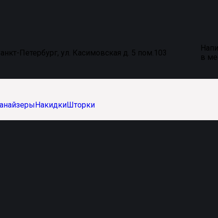
Напи
анкт-Петербург, ул. Касимовская д. 5 пом.103
в м
анайзеры
Накидки
Шторки