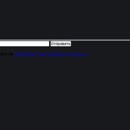
асен на
обработку персональных данных
S
— это премиальное решение для вашего автомобиля, с
о
бельгийского ворса
— значит выбрать комфорт и чистоту
салоне и багажнике. Эти
текстильные автоковрики
разра
и полное покрытие
.
Антискользящая поверхность
и про
ами водителя
гарантирует
высокую износостойкость
. На
ный материал
не издает неприятного запаха
.
Заказать
ком