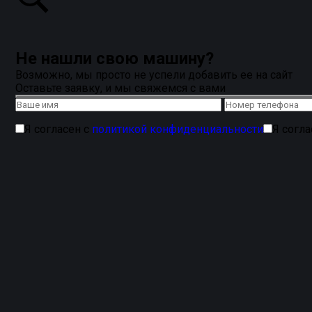
Не нашли свою машину?
Возможно, мы просто не успели добавить ее на сайт
Оставьте заявку, и мы свяжемся с вами
Я согласен с
политикой конфиденциальности
Я согл
Коврики в салон
Classic для MAZDA 2
от бренда
SAVAK
уровень защиты.
Купить ворсовые коврики
из плотног
удерживает пыль
, поддерживая идеальный порядок в 
повторяют контуры пола, обеспечивая точную
посадку 
фиксируют коврик на месте, а
усиленная зона под ног
дополнительную
тепло- и звукоизоляцию
, а экологич