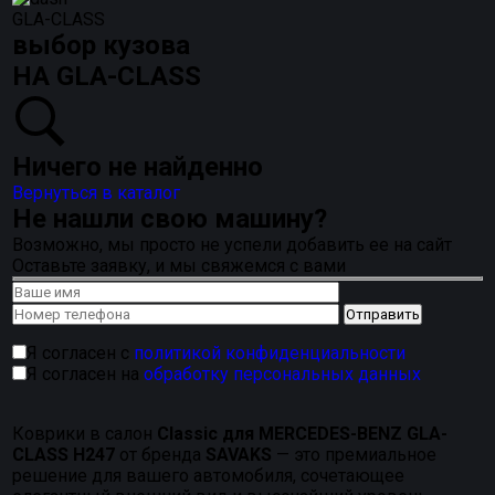
GLA-CLASS
выбор кузова
НА GLA-CLASS
Ничего не найденно
Вернуться в каталог
Не нашли свою машину?
Возможно, мы просто не успели добавить ее на сайт
Оставьте заявку, и мы свяжемся с вами
Я согласен с
политикой конфиденциальности
Я согласен на
обработку персональных данных
Коврики в салон
Classic для MERCEDES-BENZ GLA-
CLASS H247
от бренда
SAVAKS
— это премиальное
решение для вашего автомобиля, сочетающее