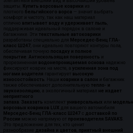
элегантный внешний вид и высочайший уровень
защиты.
Купить ворсовые коврики
из
плотного
бельгийского ворса
— значит выбрать
комфорт и чистоту, так как наш материал
отлично
впитывает воду и удерживает пыль
,
поддерживая идеальный порядок в салоне и
багажнике. Эти
текстильные автоковрики
разработаны специально для
Мерседес-Бенц ГЛА-
класс Ш247
, они идеально повторяют контуры пола,
обеспечивая точную
посадку и полное
покрытие
.
Антискользящая поверхность
и
прорезиненная
водонепроницаемая основа
надежно
фиксируют коврик на месте, а
усиленная зона под
ногами водителя
гарантирует
высокую
износостойкость
. Наши
коврики в салон
и багажник
также обеспечивают дополнительную
тепло- и
звукоизоляцию
, а экологичный материал
не издает
неприятного
запаха
.
Заказать
комплект
универсальных
или
модель
ворсовых ковриков LUX
для вашего автомобиля
Мерседес-Бенц ГЛА-класс Ш247
с
доставкой по
России
можно напрямую от
производителя SAVAKS
.
Это предложение для тех, кто ценит
разнообразие
дизайна и цветов
,
приятный внешний