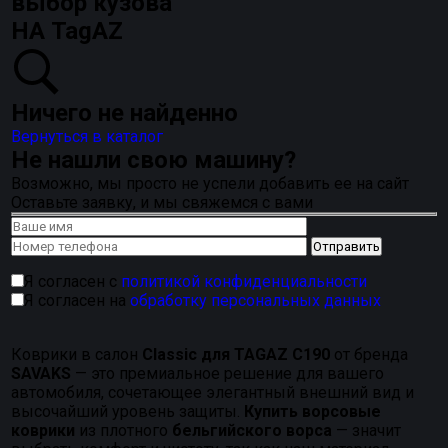
выбор кузова
НА TagAZ
Ничего не найденно
Вернуться в каталог
Не нашли свою машину?
Возможно, мы просто не успели добавить ее на сайт
Оставьте заявку, и мы свяжемся с вами
Я согласен с
политикой конфиденциальности
Я согласен на
обработку персональных данных
Коврики в салон
Classic для TAGAZ C190
от бренда
SAVAKS
— это премиальное решение для вашего
автомобиля, сочетающее элегантный внешний вид и
высочайший уровень защиты.
Купить ворсовые
коврики
из плотного
бельгийского ворса
— значит