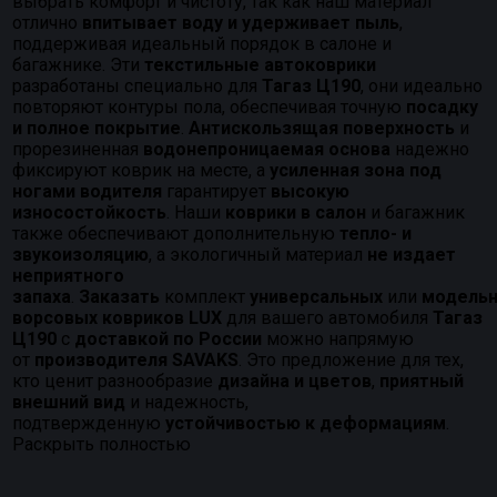
выбрать комфорт и чистоту, так как наш материал
отлично
впитывает воду и удерживает пыль
,
поддерживая идеальный порядок в салоне и
багажнике. Эти
текстильные автоковрики
разработаны специально для
Тагаз Ц190
, они идеально
повторяют контуры пола, обеспечивая точную
посадку
и полное покрытие
.
Антискользящая поверхность
и
прорезиненная
водонепроницаемая основа
надежно
фиксируют коврик на месте, а
усиленная зона под
ногами водителя
гарантирует
высокую
износостойкость
. Наши
коврики в салон
и багажник
также обеспечивают дополнительную
тепло- и
звукоизоляцию
, а экологичный материал
не издает
неприятного
запаха
.
Заказать
комплект
универсальных
или
модель
ворсовых ковриков LUX
для вашего автомобиля
Тагаз
Ц190
с
доставкой по России
можно напрямую
от
производителя SAVAKS
. Это предложение для тех,
кто ценит разнообразие
дизайна и цветов
,
приятный
внешний вид
и надежность,
подтвержденную
устойчивостью к деформациям
.
Раскрыть полностью