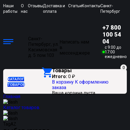
Наши
О
Отзывы
Доставка и
Статьи
Контакты
Санкт-
работы
нас
оплата
Петербург
+7 800
100 54
Санкт-
04
Написать нам
Петербург, ул.
в
c 9:00 до
Касимовская
17:00
мессенджере
д. 5 пом.103
ежедневно
0
Товары
Итого:
0
₽
КАТАЛОГ
В корзину
К оформлению
ТОВАРОВ
заказа
Ваша корзина пуста
Главная
Каталог товаров
TagAZ