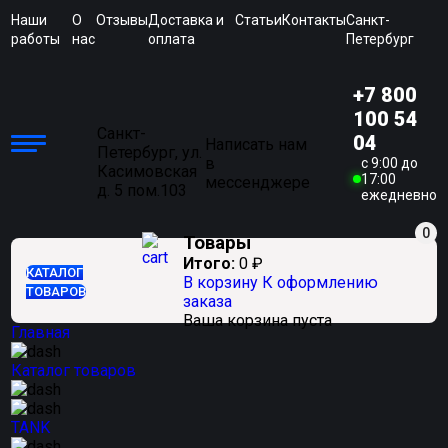
Наши
О
Отзывы
Доставка и
Статьи
Контакты
Санкт-
работы
нас
оплата
Петербург
+7 800
100 54
Санкт-
04
Написать нам
Петербург, ул.
в
c 9:00 до
Касимовская
17:00
мессенджере
д. 5 пом.103
ежедневно
0
Товары
Итого:
0
₽
КАТАЛОГ
В корзину
К оформлению
ТОВАРОВ
заказа
Ваша корзина пуста
Главная
Каталог товаров
TANK