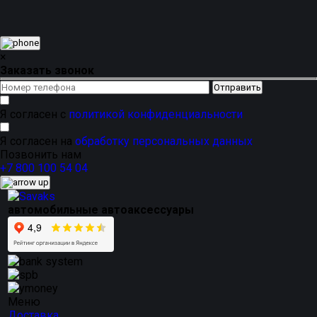
от
производителя SAVAKS
. Это предложение для тех,
кто ценит разнообразие
дизайна и цветов
,
приятный
внешний вид
и надежность,
подтвержденную
устойчивостью к деформациям
.
×
Заказать звонок
Я согласен с
политикой конфиденциальности
Я согласен на
обработку персональных данных
Позвонить нам
+7 800 100 54 04
автомобильные автоаксессуары
Меню
Доставка