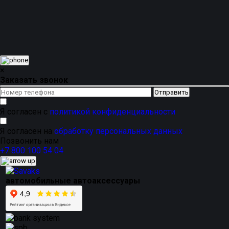
ворсовых ковриков LUX
для вашего автомобиля
Тойота Калдина Т190 Правый руль
с
доставкой по
России
можно напрямую от
производителя SAVAKS
.
Это предложение для тех, кто ценит
разнообразие
дизайна и цветов
,
приятный внешний
вид
и надежность, подтвержденную
устойчивостью к
деформациям
.
×
Заказать звонок
Я согласен с
политикой конфиденциальности
Я согласен на
обработку персональных данных
Позвонить нам
+7 800 100 54 04
автомобильные автоаксессуары