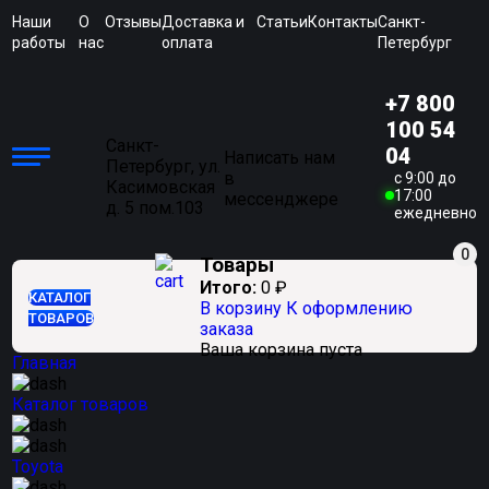
Наши
О
Отзывы
Доставка и
Статьи
Контакты
Санкт-
работы
нас
оплата
Петербург
+7 800
100 54
Санкт-
04
Написать нам
Петербург, ул.
в
c 9:00 до
Касимовская
17:00
мессенджере
д. 5 пом.103
ежедневно
0
Товары
Итого:
0
₽
КАТАЛОГ
В корзину
К оформлению
ТОВАРОВ
заказа
Ваша корзина пуста
Главная
Каталог товаров
Toyota