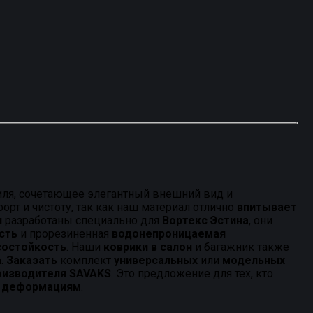
ля, сочетающее элегантный внешний вид и
рт и чистоту, так как наш материал отлично
впитывает
и
разработаны специально для
Вортекс Эстина
, они
сть
и прорезиненная
водонепроницаемая
состойкость
. Наши
коврики в салон
и багажник также
а
.
Заказать
комплект
универсальных
или
модельных
оизводителя SAVAKS
. Это предложение для тех, кто
к деформациям
.