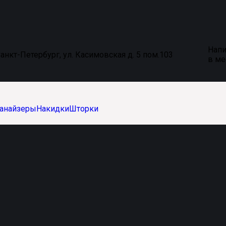
Напи
анкт-Петербург, ул. Касимовская д. 5 пом.103
в м
анайзеры
Накидки
Шторки