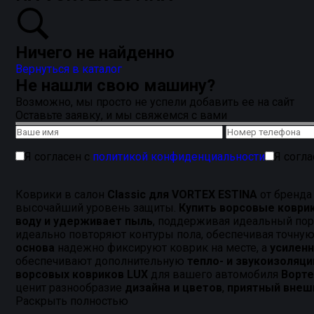
Ничего не найденно
Вернуться в каталог
Не нашли свою машину?
Возможно, мы просто не успели добавить ее на сайт
Оставьте заявку, и мы свяжемся с вами
Я согласен с
политикой конфиденциальности
Я согл
Коврики в салон
Classic для VORTEX ESTINA
от бренд
высочайший уровень защиты.
Купить ворсовые коври
воду и удерживает пыль
, поддерживая идеальный пор
идеально повторяют контуры пола, обеспечивая точну
основа
надежно фиксируют коврик на месте, а
усиленн
обеспечивают дополнительную
тепло- и звукоизоляц
ворсовых ковриков LUX
для вашего автомобиля
Ворте
ценит разнообразие
дизайна и цветов
,
приятный внеш
Раскрыть полностью