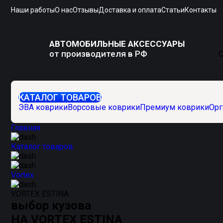
Наши работы
О нас
Отзывы
Доставка и оплата
Статьи
Контакты
АВТОМОБИЛЬНЫЕ АКСЕССУАРЫ
от производителя в РФ
С
КАТАЛОГ ТОВАРОВ
ЭВА коврики
Ворсовые коврики
Премиум коврики
Орг
Главная
Каталог товаров
Vortex
VORTEX ESTINA
выбор кузова
НА VORTEX ESTINA