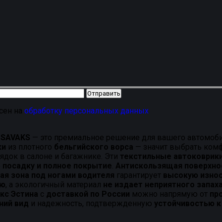
асен на
обработку персональных данных
а
SAVAKS
— это премиальное решение для вашего автомоби
ки
из плотного
бельгийского ворса
— значит выбрать комфо
ядок в салоне и багажнике. Эти
текстильные автоковрик
ю
посадку и полное покрытие
.
Антискользящая поверхно
ая зона под ногами водителя
гарантирует
высокую изно
ию
, а экологичный материал
не издает неприятного запах
кс Эстина
с
доставкой по России
можно напрямую от
пр
ний вид
и надежность, подтвержденную
устойчивостью 