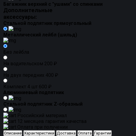
Багажник верхний с "ушами" со спинками
Дополнительные
аксессуары:
Стальной подпятник прямоугольный
Металлический лейбл (шильд)
Без лейбла
На водительском
200 ₽
На двух передних
400 ₽
Комплект 4 шт
600 ₽
Алюминиевый подпятник
Стальной подпятник Z-образный
Российский материал
12 месяцев гарантия качества
Оплата при получении
Описание
Характеристики
Доставка
Оплата
Гарантии