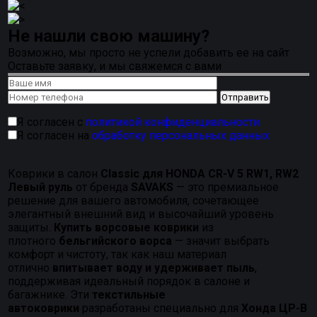
Не нашли свою машину?
Возможно, мы просто не успели добавить ее на сайт
Оставьте заявку, и мы свяжемся с вами
Я согласен с
политикой конфиденциальности
Я согласен на
обработку персональных данных
Коврики в салон
Classic для HONDA CR-V 5 RW1, RW2
Левый руль
от бренда
SAVAKS
— это премиальное
решение для вашего автомобиля, сочетающее
элегантный внешний вид и высочайший уровень
защиты.
Купить ворсовые коврики
из
плотного
бельгийского ворса
— значит выбрать
комфорт и чистоту, так как наш материал
отлично
впитывает воду и удерживает пыль
,
поддерживая идеальный порядок в салоне и
багажнике. Эти
текстильные
автоковрики
разработаны специально для
Хонда ЦР-В