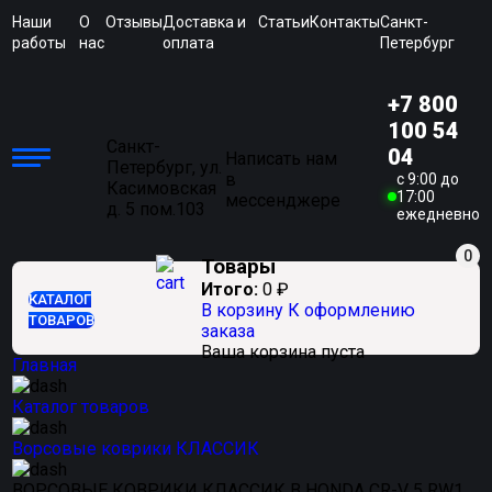
Наши
О
Отзывы
Доставка и
Статьи
Контакты
Санкт-
работы
нас
оплата
Петербург
+7 800
100 54
Санкт-
04
Написать нам
Петербург, ул.
в
c 9:00 до
Касимовская
17:00
мессенджере
д. 5 пом.103
ежедневно
0
Товары
Итого:
0
₽
КАТАЛОГ
В корзину
К оформлению
ТОВАРОВ
заказа
Ваша корзина пуста
Главная
Каталог товаров
Ворсовые коврики КЛАССИК
ВОРСОВЫЕ КОВРИКИ КЛАССИК В HONDA CR-V 5 RW1,