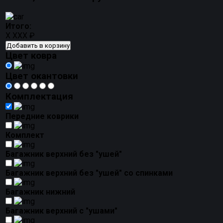
Итого:
X XXX ₽
Добавить в корзину
Цвет ковра
Цвет окантовки
Комплектация
Передние коврики
Комплект
Багажник верхний без "ушей"
Багажник верхний без "ушей" со спинками
Багажник нижний
Багажник верхний с "ушами"