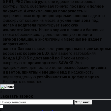
5 РВ1, РВ2 Левый руль
, они идеально повторяют
контуры пола, обеспечивая точную
посадку и полное
покрытие
.
Антискользящая поверхность
и
прорезиненная
водонепроницаемая основа
надежно
фиксируют коврик на месте, а
усиленная зона под
ногами водителя
гарантирует
высокую
износостойкость
. Наши
коврики в салон
и багажник
также обеспечивают дополнительную
тепло- и
звукоизоляцию
, а экологичный материал
не издает
неприятного
запаха
.
Заказать
комплект
универсальных
или
модель
ворсовых ковриков LUX
для вашего автомобиля
Хонда ЦР-В 5
с
доставкой по России
можно
напрямую от
производителя SAVAKS
. Это
предложение для тех, кто ценит разнообразие
дизайна
и цветов
,
приятный внешний вид
и надежность,
подтвержденную
устойчивостью к деформациям
.
Раскрыть полностью
×
Заказать звонок