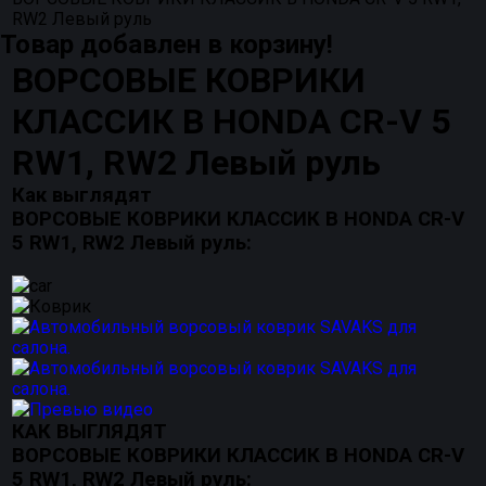
RW2 Левый руль
Товар добавлен в корзину!
ВОРСОВЫЕ КОВРИКИ
КЛАССИК В HONDA CR-V 5
RW1, RW2 Левый руль
Как выглядят
ВОРСОВЫЕ КОВРИКИ КЛАССИК В HONDA CR-V
5 RW1, RW2 Левый руль:
КАК ВЫГЛЯДЯТ
ВОРСОВЫЕ КОВРИКИ КЛАССИК В HONDA CR-V
5 RW1, RW2 Левый руль: