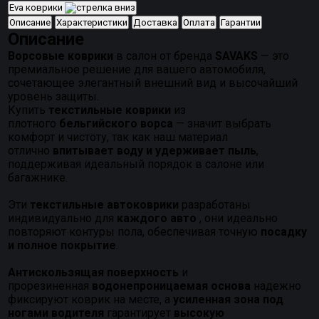
Eva коврики
Описание
Характеристики
Доставка
Оплата
Гарантии
Описание
Ворсовые коврики
в салон от бренда
SAVAKS
— это
премиальное решение для вашего автомобиля,
сочетающее элегантный внешний вид и высочайший
уровень защиты.
Купить
текстильные коврики
из
плотного
бельгийского ворса
— значит выбрать
комфорт и чистоту, так как наш материал
отлично
впитывает воду и удерживает пыль
,
поддерживая идеальный порядок в салоне или
багажнике.
Эти
текстильные автоковрики
разработаны
индивидуально для
каждого авто
, они идеально
повторяют контуры пола, обеспечивая точную
посадку
и полное покрытие
.
Антискользящая поверхность
и
прорезиненная
водонепроницаемая основа
надежно
фиксируют коврик на месте, а
усиленная зона под
ногами водителя
гарантирует
высокую