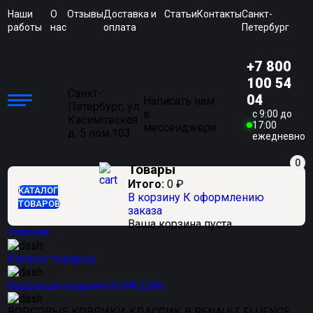
Наши
О
Отзывы
Доставка и
Статьи
Контакты
Санкт-
работы
нас
оплата
Петербург
+7 800
100 54
Санкт-
04
Написать нам
Петербург, ул.
в
c 9:00 до
Касимовская
17:00
мессенджере
д. 5 пом.103
ежедневно
0
Товары
Итого:
0
₽
КАТАЛОГ
В корзину
К оформлению
ТОВАРОВ
заказа
Ваша корзина пуста
Главная
Каталог товаров
Ворсовые коврики КЛАССИК
ВОРСОВЫЕ КОВРИКИ КЛАССИК В RENAULT FLUENCE