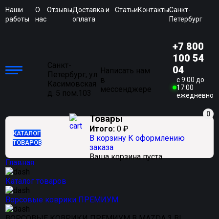
Наши
О
Отзывы
Доставка и
Статьи
Контакты
Санкт-
работы
нас
оплата
Петербург
+7 800
100 54
Санкт-
04
Написать нам
Петербург, ул.
в
c 9:00 до
Касимовская
17:00
мессенджере
д. 5 пом.103
ежедневно
0
Товары
Итого:
0
₽
КАТАЛОГ
В корзину
К оформлению
ТОВАРОВ
заказа
Ваша корзина пуста
Главная
Каталог товаров
Ворсовые коврики ПРЕМИУМ
ВОРСОВЫЕ КОВРИКИ ПРЕМИУМ В MAZDA 3 BL