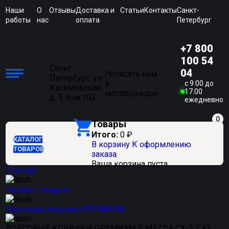
Наши
О
Отзывы
Доставка и
Статьи
Контакты
Санкт-
работы
нас
оплата
Петербург
+7 800
100 54
Санкт-
04
Написать нам
Петербург, ул.
в
c 9:00 до
Касимовская
17:00
мессенджере
д. 5 пом.103
ежедневно
0
Товары
Итого:
0
₽
КАТАЛОГ
В корзину
К оформлению
ТОВАРОВ
заказа
Ваша корзина пуста
Главная
Каталог товаров
Ворсовые коврики ПРЕМИУМ
ВОРСОВЫЕ КОВРИКИ ПРЕМИУМ В MAZDA CX-5 2 KF