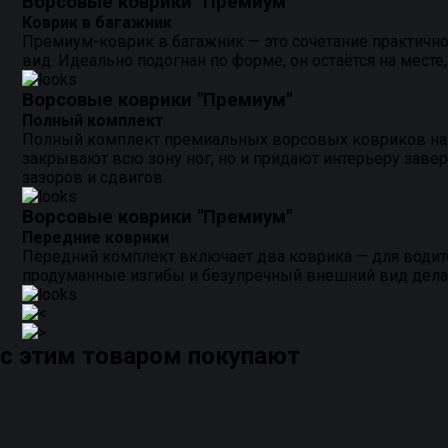
Ворсовые коврики "Премиум"
Коврик в багажник
Премиум-коврик в багажник — это сочетание практичнос
вид. Идеально подогнан по форме, он остаётся на месте
Ворсовые коврики "Премиум"
Полный комплект
Полный комплект премиальных ворсовых ковриков на д
закрывают всю зону ног, но и придают интерьеру зав
зазоров и сдвигов.
Ворсовые коврики "Премиум"
Передние коврики
Передний комплект включает два коврика — для водите
продуманные изгибы и безупречный внешний вид делают
с этим товаром покупают