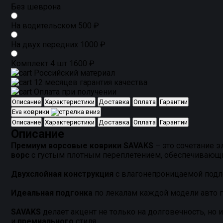
Без шеврона
На водительском
500 ₽
На двух передних
1000 ₽
Комплект 4 шт
1600 ₽
Российский материал
12 месяцев гарантия качества
Оплата при получении
Описание
Характеристики
Доставка
Оплата
Гарантии
Eva коврики
Описание
Характеристики
Доставка
Оплата
Гарантии
Описание
Премиум ворсовые коврики SAVAKS
– это сочетание э
ворс
с густым плотным переплетением, обеспечивающ
Двухслойная конструкция
с влагонепроницаемой подло
Идеальная подгонка
по лекалам каждой модели авто г
SAVAKS
делает акцент не только на долговечность, но
и
премиального
стиля.