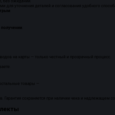
, без ожиданий.
и для уточнения деталей и согласования удобного способ
стрым
и получении
.
водов на карты — только честный и прозрачный процесс.
ваете.
а остальные товары —
в. Гарантия сохраняется при наличии чека и надлежащем с
плекты