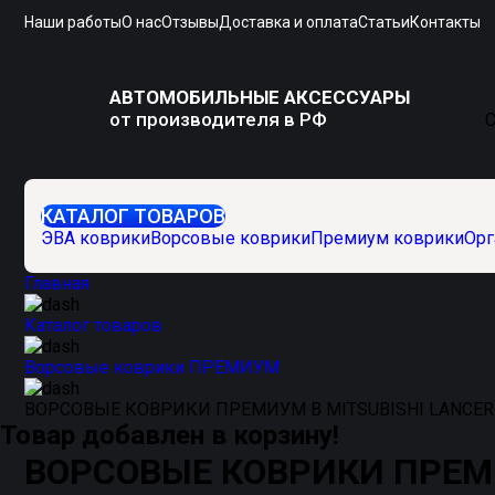
Наши работы
О нас
Отзывы
Доставка и оплата
Статьи
Контакты
АВТОМОБИЛЬНЫЕ АКСЕССУАРЫ
от производителя в РФ
С
КАТАЛОГ ТОВАРОВ
ЭВА коврики
Ворсовые коврики
Премиум коврики
Орг
Главная
Каталог товаров
Ворсовые коврики ПРЕМИУМ
ВОРСОВЫЕ КОВРИКИ ПРЕМИУМ В MITSUBISHI LANCER 
Товар добавлен в корзину!
ВОРСОВЫЕ КОВРИКИ ПРЕМИУ