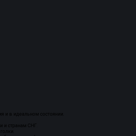
я и в идеальном состоянии.
и и странам СНГ.
голки.