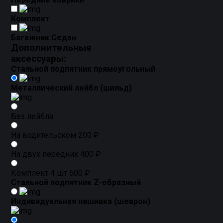
Комплект
Багажник Седан
Дополнительные
аксессуары:
Стальной подпятник прямоугольный
Металлический лейбл (шильд)
Без лейбла
На водительском
200 ₽
На двух передних
400 ₽
Комплект 4 шт
600 ₽
Стальной подпятник Z-образный
Индивидуальная нашивка (шеврон)