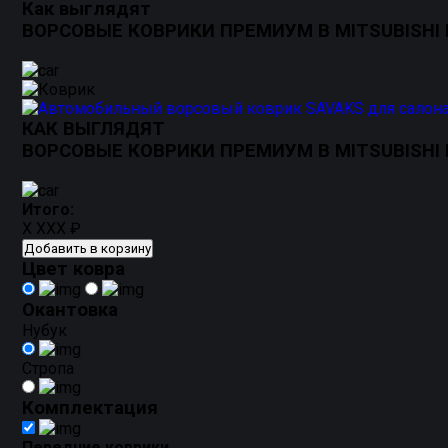
Как выглядят
ВОРСОВЫЕ КОВРИКИ ПРЕМИУМ В MITSUBISHI L
КАК ВЫГЛЯДЯТ
ВОРСОВЫЕ КОВРИКИ ПРЕМИУМ В MITSUBISHI L
Итого:
X XXX ₽
Добавить в корзину
Цвет ковра
Окантовка
Нубук
Стропа
Комплектация
Передние коврики