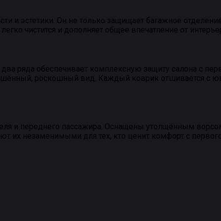
ти и эстетики. Он не только защищает багажное отделение 
, легко чистится и дополняет общее впечатление от интерь
ва ряда обеспечивает комплексную защиту салона с перв
ершённый, роскошный вид. Каждый коврик отшивается с ю
ля и переднего пассажира. Оснащены утолщённым ворсом и
 их незаменимыми для тех, кто ценит комфорт с первого