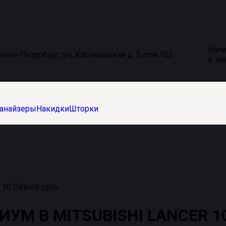
Напи
анкт-Петербург, ул. Касимовская д. 5 пом.103
в м
анайзеры
Накидки
Шторки
10 Левый руль
М В MITSUBISHI LANCER 10