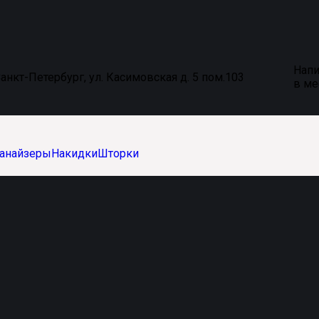
Напи
анкт-Петербург, ул. Касимовская д. 5 пом.103
в м
анайзеры
Накидки
Шторки