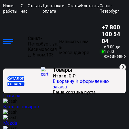
Наши
О
Отзывы
Доставка и
Статьи
Контакты
Санкт-
работы
нас
оплата
Петербург
+7 800
100 54
Санкт-
04
Написать нам
Петербург, ул.
в
c 9:00 до
Касимовская
17:00
мессенджере
д. 5 пом.103
ежедневно
0
Товары
Итого:
0
₽
КАТАЛОГ
В корзину
К оформлению
ТОВАРОВ
заказа
Ваша корзина пуста
Главная
Каталог товаров
Mazda