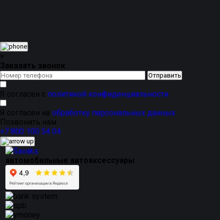
Мазда 6 ГГ передний привод
с
доставкой по
России
можно напрямую от
производителя SAVAKS
.
Это предложение для тех, кто ценит
разнообразие
дизайна и цветов
,
приятный внешний
вид
и надежность, подтвержденную
устойчивостью к
деформациям
.
×
Заказать звонок
Я согласен с
политикой конфиденциальности
Я согласен на
обработку персональных данных
Позвонить нам
+7 800 100 54 04
автомобильные автоаксессуары