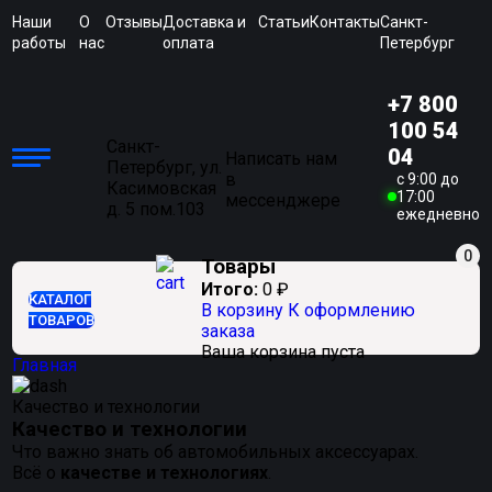
Наши
О
Отзывы
Доставка и
Статьи
Контакты
Санкт-
работы
нас
оплата
Петербург
+7 800
100 54
Санкт-
04
Написать нам
Петербург, ул.
в
c 9:00 до
Касимовская
17:00
мессенджере
д. 5 пом.103
ежедневно
0
Товары
Итого:
0
₽
КАТАЛОГ
В корзину
К оформлению
ТОВАРОВ
заказа
Ваша корзина пуста
Главная
Качество и технологии
Качество и технологии
Что важно знать об автомобильных аксессуарах.
Всё о
качестве и технологиях
.